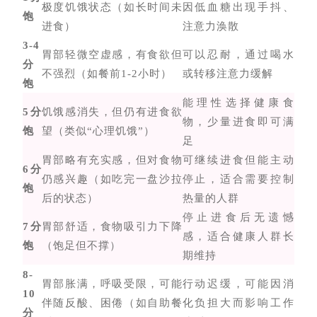
极度饥饿状态（如长时间未
因低血糖出现手抖、
饱
进食）
注意力涣散
3-4
胃部轻微空虚感，有食欲但
可以忍耐，通过喝水
分
不强烈（如餐前1-2小时）
或转移注意力缓解
饱
能理性选择健康食
5分
饥饿感消失，但仍有进食欲
物，少量进食即可满
饱
望（类似“心理饥饿”）
足
胃部略有充实感，但对食物
可继续进食但能主动
6分
仍感兴趣（如吃完一盘沙拉
停止，适合需要控制
饱
后的状态）
热量的人群
停止进食后无遗憾
7分
胃部舒适，食物吸引力下降
感，适合健康人群长
饱
（饱足但不撑）
期维持
8-
胃部胀满，呼吸受限，可能
行动迟缓，可能因消
10
伴随反酸、困倦（如自助餐
化负担大而影响工作
分