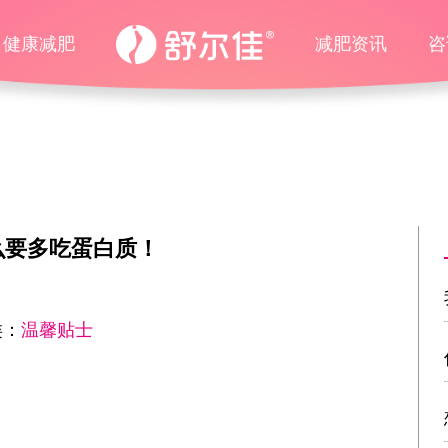
健康减肥
减肥资讯
咨
么要多吃蛋白质！
类：
温馨贴士