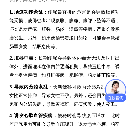
1. 肠道功能紊乱：
便秘最直接的危害是会导致肠道功
能受损，使得患者出现腹胀、腹痛、腹部下坠等不适，
还会诱发痔疮、肛裂、肠炎、溃疡等疾病，严重会致肠
癌发生。另外，如果便秘患者滥用药物，可能会导致结
肠黑变病、结肠息肉
等。
2. 脏器中毒：
长期便秘会导致体内毒素无法及时排出
体外，进而堆积在体内并逐渐积聚，导致五脏中毒，诱
发全身性疾病，如肝脏疾病、肥胖症、脑功能下降等。
3. 导致内分泌紊乱：
长期便秘可致内分泌紊乱，影响
女性正常排卵，导致女性不孕。另外，还会因为毒素积
累和内分泌失调，导致黄褐斑、痘痘频发，使人变丑。
4. 诱发心脑血管疾病：
便秘时会导致腹压增加，此时
若屏气用力可能会导致血压骤升，诱发急性心梗、脑卒