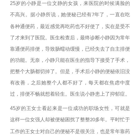
25岁的小静是一位文静的女孩，来医院的时候满脸的
不高兴。据小静所说，她便秘已经有
年了，一直在吃
7
各种通便药，最近感觉再吃药也不好使了，实在是受不
了才来到了医院。医生检查后，最终诊断小静因为常年
靠通便药排便，导致肠蠕动缓慢，已经失去了自主排便
的功能。无奈，小静只能在医生的指导下接受了手术，
把整个大肠都切掉了。但是，手术后小静的便秘依旧没
有改善，之后她整个人都不好了，每天都在焦虑中度
过，排便不畅就想着轻生。医生说小静患上了抑郁症。
45岁的王女士看起来是一位成功的职场女性，可就是
这样一位女强人却被便秘困扰了整整
多年。平时忙于
20
工作的王女士对自己的便秘不是很关注，也是常年靠药