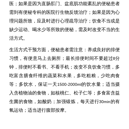
医；如果是因为直肠肛门、盆底肌功能
紊
乱的便秘患者
需到有便秘专科的医院行生物反馈治疗；如果是因为心
理问题所致，应及时进行心理疏导治疗；饮食不当或是
缺少运动、喝水少等所致的便秘，需及时改变不当的生
活方式。
生活方式干预方面，便秘患者需注意：养成良好的排便
习惯，有便意马上去厕所；最长排便时间不要超过
分
8
钟，排便时不看书、不看手机；改变不良饮食习惯，多
吃富含膳食纤维的蔬菜和水果，多吃粗粮，少吃肉食
等；多饮水，保证一天
的饮水量；适当摄
1500-2000ml
入含植物油的食物，如核桃仁、松子仁等；多食富含益
生菌的食物，如酸奶；加强锻炼，每天进行
的有
30min
氧运动；适当进行腹部按摩。